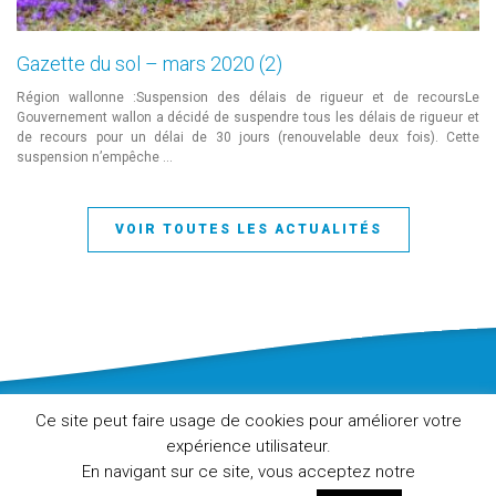
Gazette du sol – mars 2020 (2)
Région wallonne :Suspension des délais de rigueur et de recoursLe
Gouvernement wallon a décidé de suspendre tous les délais de rigueur et
de recours pour un délai de 30 jours (renouvelable deux fois). Cette
suspension n’empêche …
VOIR TOUTES LES ACTUALITÉS
Fédération des Experts en Etudes de pollution des Sols de
Ce site peut faire usage de cookies pour améliorer votre
Bruxelles et de Wallonie
expérience utilisateur.
info@fedexsol.be
En navigant sur ce site, vous acceptez notre